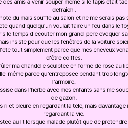
té des amis à venir souper même si le tapis était tac
défraîchi.
gnoté du maïs soufflé au salon et ne me serais pas 
eté quand quelqu'un voulait faire un feu dans le fo
pris le temps d'écouter mon grand-père évoquer sa
mais insisté pour que les fenêtres de la voiture soi
d'été tout simplement parce que mes cheveux venai
d'être coiffés.
brûler ma chandelle sculptée en forme de rose au lie
elle-même parce qu'entreposée pendant trop long
l'armoire.
assise dans l'herbe avec mes enfants sans me souc
de gazon.
s ri et pleuré en regardant la télé, mais davantage r
regardant la vie.
estée au lit lorsque malade plutôt que de prétendre 