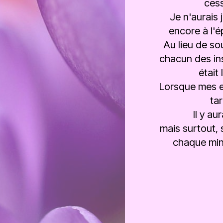
cess
Je n'aurais 
encore à l'é
Au lieu de so
chacun des ins
était
Lorsque mes en
ta
Il y au
mais surtout, 
chaque minut