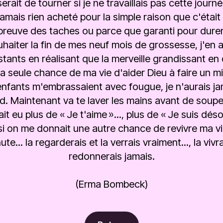
erait de tourner si je ne travaillais pas cette journé
jamais rien acheté pour la simple raison que c'était
preuve des taches ou parce que garanti pour durer 
uhaiter la fin de mes neuf mois de grossesse, j'en 
tants en réalisant que la merveille grandissant e
 la seule chance de ma vie d'aider Dieu à faire un mi
fants m'embrassaient avec fougue, je n'aurais jama
rd. Maintenant va te laver les mains avant de souper
rait eu plus de « Je t'aime »..., plus de « Je suis désol
si on me donnait une autre chance de revivre ma vie,
e... la regarderais et la verrais vraiment..., la vivrai
redonnerais jamais.
(Erma Bombeck)