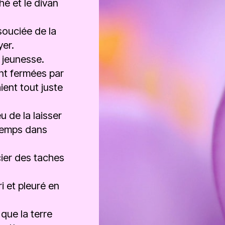
hé et le divan
souciée de la
yer.
 jeunesse.
ent fermées par
ent tout juste
u de la laisser
temps dans
ier des taches
i et pleuré en
que la terre