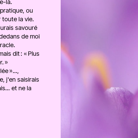
e-là.
 pratique, ou
toute la vie.
aurais savouré
n dedans de moi
racle.
is dit : « Plus
. »
ée »...,
 j'en saisirais
s... et ne la