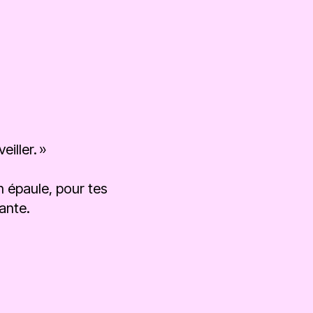
iller. »
n épaule, pour tes
ante.