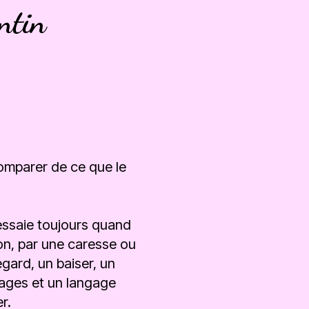
ntin
comparer de ce que le
'essaie toujours quand
on, par une caresse ou
egard, un baiser, un
isages et un langage
r.