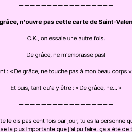
─ ─ ─ ─ ─ ─ ─ ─ ─ ─ ─ ─ ─ ─ ─ ─ ─
grâce, n'ouvre pas cette carte de Saint-Valen
O.K., on essaie une autre fois!
De grâce, ne m'embrasse pas!
nt : « De grâce, ne touche pas à mon beau corps v
Et puis, tant qu'à y être : « De grâce, ne... »
─ ─ ─ ─ ─ ─ ─ ─ ─ ─ ─ ─ ─ ─ ─ ─ ─
te le dis pas cent fois par jour, tu es la personne 
se la plus importante que j'ai pu faire, ça a été de t