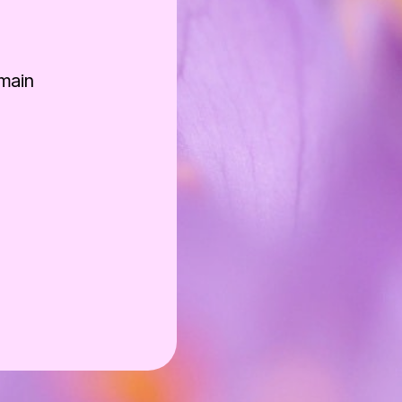
emain