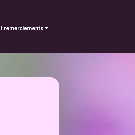
 et remerciements