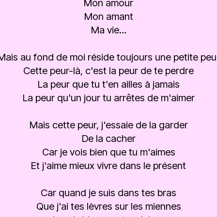
Mon amour
Mon amant
Ma vie…
Mais au fond de moi réside toujours une petite peu
Cette peur-là, c'est la peur de te perdre
La peur que tu t'en ailles à jamais
La peur qu'un jour tu arrêtes de m'aimer
Mais cette peur, j'essaie de la garder
De la cacher
Car je vois bien que tu m'aimes
Et j'aime mieux vivre dans le présent
Car quand je suis dans tes bras
Que j'ai tes lèvres sur les miennes