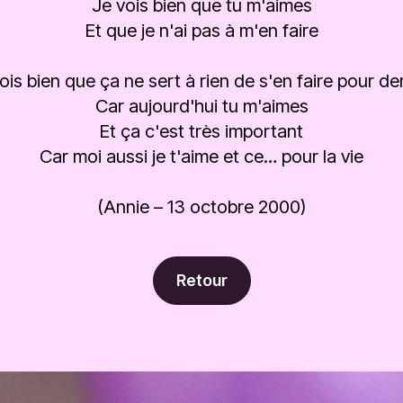
Je vois bien que tu m'aimes
Et que je n'ai pas à m'en faire
ois bien que ça ne sert à rien de s'en faire pour d
Car aujourd'hui tu m'aimes
Et ça c'est très important
Car moi aussi je t'aime et ce… pour la vie
(Annie – 13 octobre 2000)
Retour